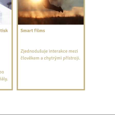
tisk
Smart films
Zjednodušuje interakce mezi
člověkem a chytrými přístroji.
bo
ály.