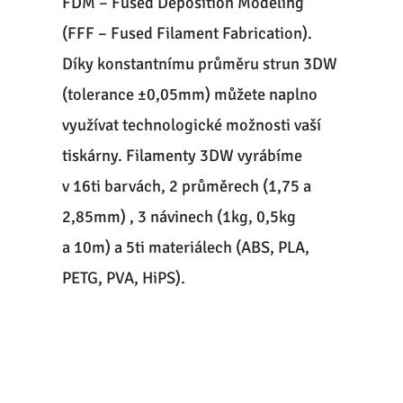
FDM – Fused Deposition Modeling
(FFF – Fused Filament Fabrication).
Díky konstantnímu průměru strun 3DW
(tolerance ±0,05mm) můžete naplno
využívat technologické možnosti vaší
tiskárny. Filamenty 3DW vyrábíme
v 16ti barvách, 2 průměrech (1,75 a
2,85mm) , 3 návinech (1kg, 0,5kg
a 10m) a 5ti materiálech (ABS, PLA,
PETG, PVA, HiPS).