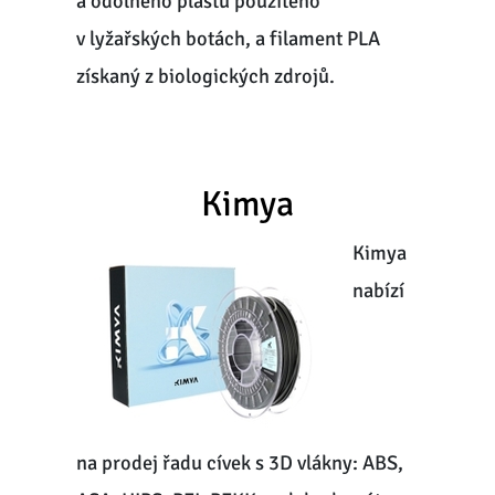
a odolného plastu použitého
v lyžařských botách, a filament PLA
získaný z biologických zdrojů.
Kimya
Kimya
nabízí
na prodej řadu cívek s 3D vlákny: ABS,