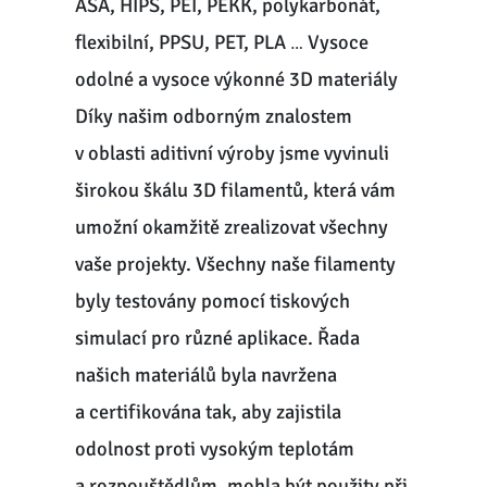
ASA, HIPS, PEI, PEKK, polykarbonát,
flexibilní, PPSU, PET, PLA … Vysoce
odolné a vysoce výkonné 3D materiály
Díky našim odborným znalostem
v oblasti aditivní výroby jsme vyvinuli
širokou škálu 3D filamentů, která vám
umožní okamžitě zrealizovat všechny
vaše projekty. Všechny naše filamenty
byly testovány pomocí tiskových
simulací pro různé aplikace. Řada
našich materiálů byla navržena
a certifikována tak, aby zajistila
odolnost proti vysokým teplotám
a rozpouštědlům, mohla být použity při