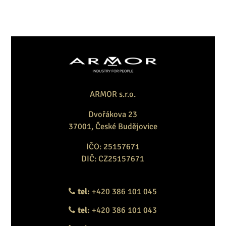
ARMOR s.r.o.
Dvořákova 23
37001, České Budějovice
IČO: 25157671
DIČ: CZ25157671
tel:
+420 386 101 045
tel:
+420 386 101 043